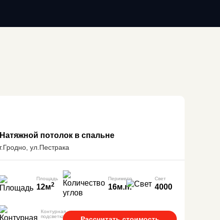
Натяжной потолок в спальне
г.Гродно, ул.Пестрака
Площадь
Периметр
Свет
2
12м
16м.п.
4000
Контурная
подсветка
Рассчитать стоимость