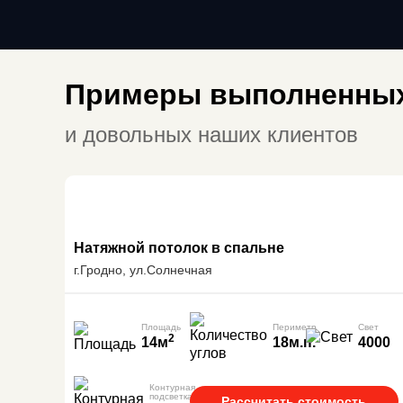
Примеры выполненных
и довольных наших клиентов
Натяжной потолок в спальне
г.Гродно, ул.Солнечная
Площадь
Периметр
Свет
2
14м
18м.п.
4000
Контурная
подсветка
Рассчитать стоимость