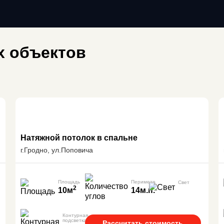
 объектов
Натяжной потолок в спальне
г.Гродно, ул.Поповича
Площадь
Периметр
Свет
2
10м
14м.п.
Контурная
подсветка
Рассчитать стоимость