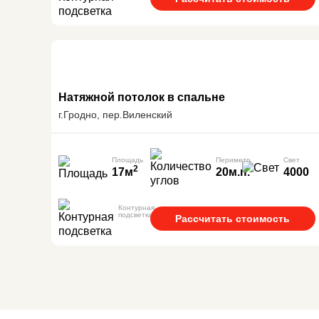
Натяжной потолок в спальне
г.Гродно, пер.Виленский
Площадь
Периметр
Свет
2
17м
20м.п.
4000
Контурная
подсветка
Рассчитать стоимость