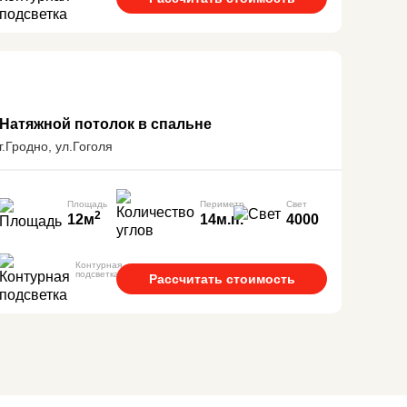
Натяжной потолок в спальне
г.Гродно, ул.Гоголя
Площадь
Периметр
Свет
2
12м
14м.п.
4000
Контурная
подсветка
Рассчитать стоимость