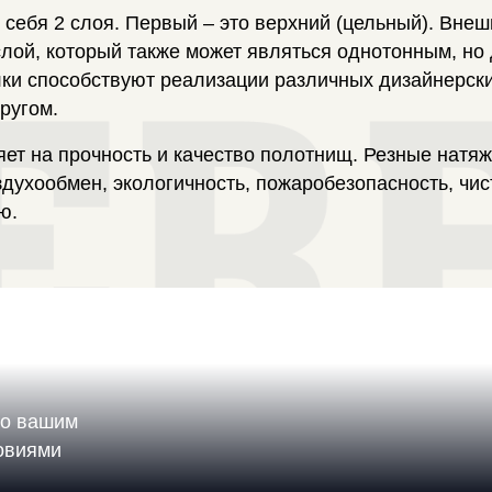
 себя 2 слоя. Первый – это верхний (цельный). Вне
 слой, который также может являться однотонным, но
и способствуют реализации различных дизайнерских
ругом.
яет на прочность и качество полотнищ. Резные нат
духообмен, экологичность, пожаробезопасность, чис
ю.
по вашим
ловиями