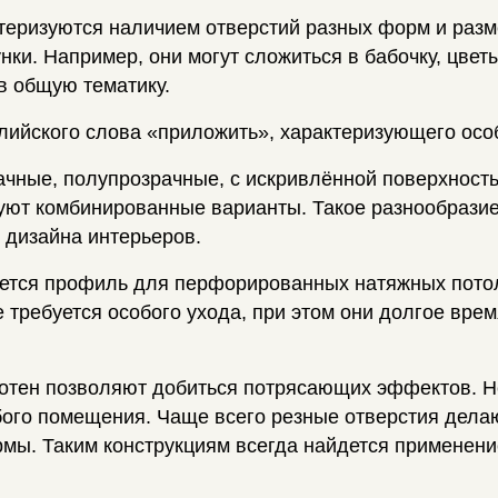
ризуются наличием отверстий разных форм и разме
ки. Например, они могут сложиться в бабочку, цвет
в общую тематику.
глийского слова «приложить», характеризующего осо
ачные, полупрозрачные, с искривлённой поверхнос
уют комбинированные варианты. Такое разнообрази
 дизайна интерьеров.
ется профиль для перфорированных натяжных потол
е требуется особого ухода, при этом они долгое вре
отен позволяют добиться потрясающих эффектов. Не
ого помещения. Чаще всего резные отверстия делаю
рмы. Таким конструкциям всегда найдется применение