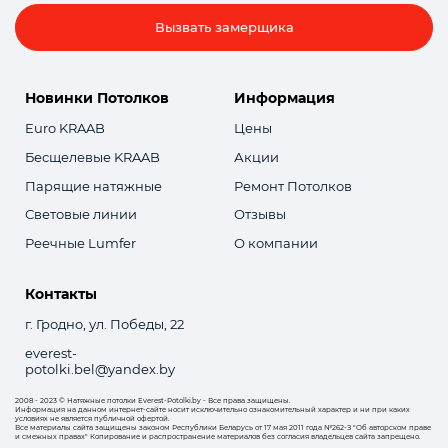
Вызвать замерщика
Новинки Потолков
Информация
Euro KRAAB
Цены
Бесщелевые KRAAB
Акции
Парящие натяжные
Ремонт Потолков
Световые линии
Отзывы
Реечные Lumfer
О компании
Контакты
г. Гродно, ул. Победы, 22
everest-
potolki.bel@yandex.by
2008 - 2023 © Натяжные потолки Everest-Potolki.by - Все права защищены.
Информация на данном интернет-сайте носит исключительно ознакомительный характер и ни при каких
условиях не является публичной офертой.
Все материалы сайта защищены законом Республики Беларусь от 17 мая 2011 года №262-З "Об авторском праве
и смежных правах" Копирование и распространение материалов без согласия владельцев сайта запрещено.