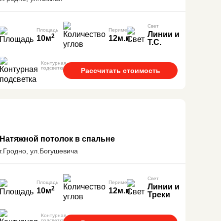
Свет
Площадь
Периметр
Линии и
2
10м
12м.п.
Т.С.
Контурная
подсветка
Рассчитать стоимость
Натяжной потолок в спальне
г.Гродно, ул.Богушевича
Свет
Площадь
Периметр
Линии и
2
10м
12м.п.
Треки
Контурная
подсветка