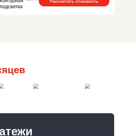
Рассчитать стоимость
сяцев
Халва
Карта покупок
Магнит
4 месяца
2 месяца
3 месяца
латежи