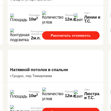
Свет
Площадь
Периметр
Линии и
2
10м
12м.п.
Т.С.
Контурная
подсветка
Рассчитать стоимость
2м.п.
Натяжной потолок в спальне
г.Гродно, пер.Тимирязева
Свет
Площадь
Периметр
Люстра
2
10м
12м.п.
и Т.С.
Контурная
подсветка