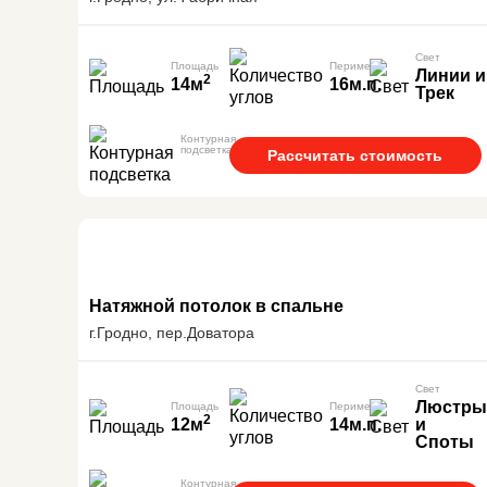
Свет
Площадь
Периметр
Линии и
2
14м
16м.п.
Трек
Контурная
подсветка
Рассчитать стоимость
Натяжной потолок в спальне
г.Гродно, пер.Доватора
Свет
Люстры
Площадь
Периметр
2
12м
14м.п.
и
Споты
Контурная