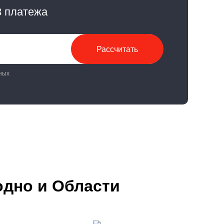
3 платежа
Рассчитать
ных
одно и Области